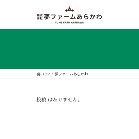
コ
ナ
ン
ビ
テ
ゲ
ン
ー
ツ
シ
へ
ョ
ス
ン
キ
に
ッ
移
プ
動
TOP
夢ファームあらかわ
投稿 はありません。